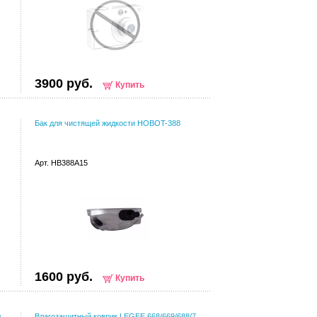
3900 руб.
Купить
Бак для чистящей жидкости HOBOT-388
Арт. HB388A15
1600 руб.
Купить
л
Влагозащитный коврик LEGEE 668/669/688/7