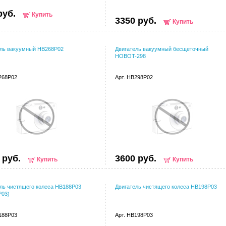
руб.
Купить
3350 руб.
Купить
ель вакуумный HB268P02
Двигатель вакуумный бесщеточный
HOBOT-298
268P02
Арт. HB298P02
 руб.
3600 руб.
Купить
Купить
ль чистящего колеса HB188P03
Двигатель чистящего колеса HB198P03
P03)
188P03
Арт. HB198P03