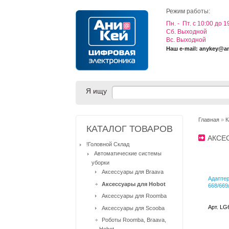
Режим работы:
Пн. - Пт. с 10:00 до 1
Cб. Выходной
Вс. Выходной
Наш e-mail: anykey@a
Я ищу
Главная
»
К
КАТАЛОГ ТОВАРОВ
АКСЕ
!Головной Склад
Автоматические системы
уборки
Аксессуары для Braava
Адапте
Аксессуары для Hobot
668/669
Аксессуары для Roomba
Арт. LG
Аксессуары для Scooba
Роботы Roomba, Braava,