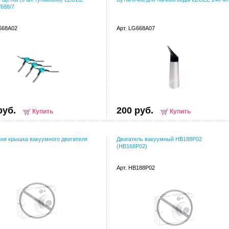
/688/7
668A02
Арт. LG668A07
руб.
200 руб.
Купить
Купить
ня крышка вакуумного двигателя
Двигатель вакуумный HB188P02
(HB168P02)
Арт. HB188P02