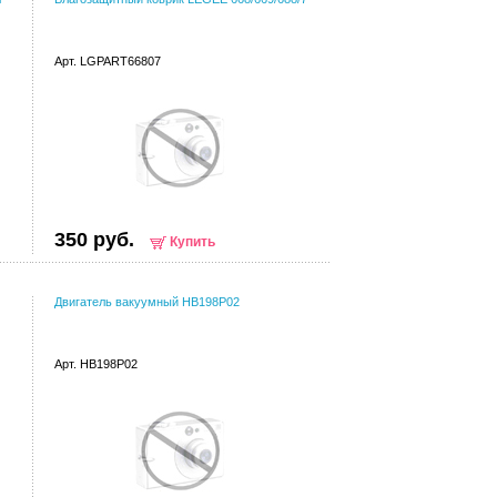
Арт. LGPART66807
350 руб.
Купить
Двигатель вакуумный HB198P02
Арт. HB198P02