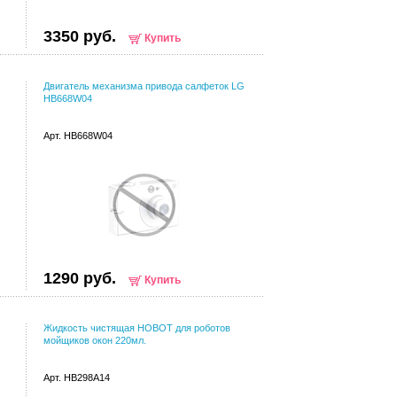
3350 руб.
Купить
Двигатель механизма привода салфеток LG
HB668W04
Арт. HB668W04
1290 руб.
Купить
Жидкость чистящая HOBOT для роботов
мойщиков окон 220мл.
Арт. HB298A14