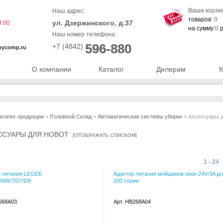
Ваша корзи
Наш адрес:
товаров:
0
ул. Дзержинского, д.37
9:00
на сумму:
0
р
Наш номер телефона:
596-880
+7 (4842)
nycomp.ru
О компании
Каталог
Дилерам
К
аталог продукции
»
!Головной Склад
»
Автоматические системы уборки
» Аксессуары д
ССУАРЫ ДЛЯ HOBOT
[
ОТОБРАЖАТЬ СПИСКОМ
]
1 - 24
р питания LEGEE
Адаптер питания мойщиков окон 24V/3A дл
/688/7/D7/D8
200 серии
668A03
Арт. HB268A04