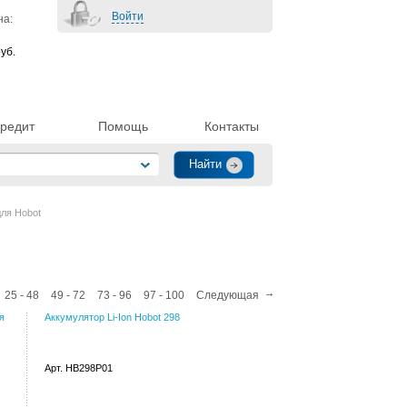
Войти
на:
уб.
редит
Помощь
Контакты
ля Hobot
25 - 48
49 - 72
73 - 96
97 - 100
Следующая
я
Аккумулятор Li-Ion Hobot 298
Арт. HB298P01