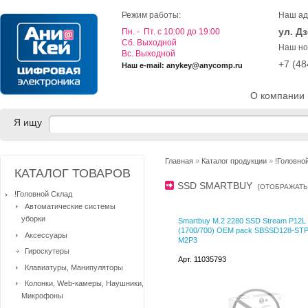
Режим работы:
Наш ад
ул. Д
Пн. - Пт. с 10:00 до 19:00
Cб. Выходной
Наш но
Вс. Выходной
+7 (4
Наш e-mail: anykey@anycomp.ru
О компании
Я ищу
Главная
»
Каталог продукции
»
!Головно
КАТАЛОГ ТОВАРОВ
SSD SMARTBUY
[
ОТОБРАЖАТЬ
!Головной Склад
Автоматические системы
уборки
Smartbuy M.2 2280 SSD Stream P12L
(1700/700) OEM pack SBSSD128-STP
Аксессуары
M2P3
Гироскутеры
Арт. 11035793
Клавиатуры, Манипуляторы
Колонки, Web-камеры, Наушники,
Микрофоны