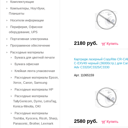
Комплектующие
Компьютеры, Ноутбуки,
Планшеты
Носители информации
Периферия, Офисное
оборудование, UPS
Портативная электроника
2180 руб.
Купить
Программное обеспечение
Расходные материалы
Бумага для цветной печати
Картридж лазерный CopyRite CR-C
C-EXV49 черный (36000стр.) для Can
Бумага офисная
Adv C3320/C3325/C3330
Клейкая лента упаковочная
Арт. 11065159
Расходные материалы Epson,
Xerox, Canon, Samsung
Расходные материалы HP
Расходные материалы
TallyGenicom, Dymo, LetraTag,
Konica-Minolta, OKI
Расходные материалы
Toshiba, Kyocera, Ricoh, Sharp,
2580 руб.
Купить
Panasonic, Brother, Lexmark