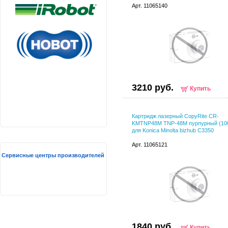
Арт. 11065140
3210 руб.
Купить
Картридж лазерный CopyRite CR-
KMTNP48M TNP-48M пурпурный (100
для Konica Minolta bizhub С3350
Арт. 11065121
Сервисные центры производителей
1840 руб.
Купить