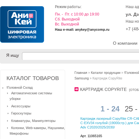
Режим работы:
Наш ад
ул. Д
Пн. - Пт. с 10:00 до 19:00
Cб. Выходной
Наш но
Вс. Выходной
+7 (4
Наш e-mail: anykey@anycomp.ru
О компании
Я ищу
Главная
»
Каталог продукции
»
!Головно
КАТАЛОГ ТОВАРОВ
Samsung
» Картридж CopyRite
!Головной Склад
КАРТРИДЖ COPYRITE
[
ОТОБ
Автоматические системы
уборки
Аксессуары
1 - 24
25 -
Гироскутеры
Картридж лазерный CopyRite CR-C
Клавиатуры, Манипуляторы
C-EXV34 голубой (19000стр.) для Ca
Adv C2020/2025/2030/
Колонки, Web-камеры, Наушники,
Микрофоны
Арт. 11065165