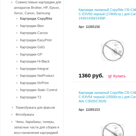
Совместимые картриджи для
аппаратов Brother, HP, Epson,
Картридж лазерный CopyRite CR-C
Xerox, Canon, Samsung
C-EXV50 черный (17600стр.) для Can
1435/1435i/1435iF
Картридж CopyRite
Картриджи Bion
Арт. 11065156
Картриджи Cactus
Картриджи EasyPrint
Картриджи G&G
Картриджи GP
Картриджи Hi-Black
Картриджи Integral
1360 руб.
Картриджи NetProduct
Купить
Картриджи NVPrint
Картриджи Static Control
Картридж лазерный CopyRite CR-C
C-EXV54 черный (15500стр.) для Can
Картриджи T2
Adv C3025/C3025i
Термобумага для факсов
Арт. 11065153
Фотобумага
Чипы, барабаны, тонеры,
запасные части для сборки и
восстановления картриджей