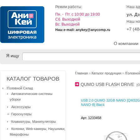
Режим работы:
Наш ад
ул. Д
Пн. - Пт. с 10:00 до 19:00
Cб. Выходной
Наш но
Вс. Выходной
+7 (4
Наш e-mail: anykey@anycomp.ru
О компании
Я ищу
Главная
»
Каталог продукции
»
!Головно
КАТАЛОГ ТОВАРОВ
QUMO USB FLASH DRIVE
[
О
!Головной Склад
Автоматические системы
уборки
USB 2.0 QUMO 32GB NANO [QM32
NANO-B] Black
Аксессуары
Гироскутеры
Арт. 1233458
Клавиатуры, Манипуляторы
Колонки, Web-камеры, Наушники,
Микрофоны