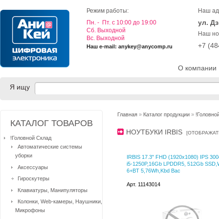
Режим работы:
Наш ад
ул. Д
Пн. - Пт. с 10:00 до 19:00
Cб. Выходной
Наш но
Вс. Выходной
+7 (4
Наш e-mail: anykey@anycomp.ru
О компании
Я ищу
Главная
»
Каталог продукции
»
!Головно
КАТАЛОГ ТОВАРОВ
НОУТБУКИ IRBIS
[
ОТОБРАЖАТ
!Головной Склад
Автоматические системы
уборки
IRBIS 17.3" FHD (1920x1080) IPS 30
i5-1250P,16Gb LPDDR5, 512Gb SSD,W
Аксессуары
6+BT 5,76Wh,Kbd Bac
Гироскутеры
Арт. 11143014
Клавиатуры, Манипуляторы
Колонки, Web-камеры, Наушники,
Микрофоны