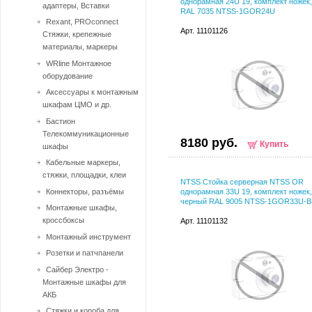
однорамная 24U 19, комплект ножек
адаптеры, Вставки
RAL 7035 NTSS-1GOR24U
Rexant, PROconnect
Арт. 11101126
Стяжки, крепежные
материалы, маркеры
WRline Монтажное
оборудование
Аксессуары к монтажным
шкафам ЦМО и др.
Бастион
Телекоммуникационные
8180 руб.
Купить
шкафы
Кабельные маркеры,
стяжки, площадки, клеи
NTSS Стойка серверная NTSS OR
Коннекторы, разъёмы
однорамная 33U 19, комплект ножек,
черный RAL 9005 NTSS-1GOR33U-B
Монтажные шкафы,
кроссбоксы
Арт. 11101132
Монтажный инcтрумент
Розетки и патчпанели
Сайбер Электро -
Монтажные шкафы для
АКБ
Стяжки и короба для