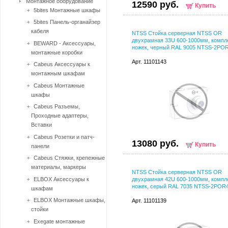
Монтажное оборудование
12590 руб.
Купить
5bites Монтажные шкафы
5bites Панель-органайзер
кабеля
NTSS Стойка серверная NTSS OR
двухрамная 33U 600-1000мм, компл
BEWARD - Аксессуары,
ножек, черный RAL 9005 NTSS-2PO
монтажные коробки
Арт. 11101143
Cabeus Аксессуары к
монтажным шкафам
Cabeus Монтажные
шкафы
Cabeus Разъемы,
Проходные адаптеры,
Вставки
Cabeus Розетки и патч-
13080 руб.
Купить
панели
Cabeus Стяжки, крепежные
материалы, маркеры
NTSS Стойка серверная NTSS OR
ELBOX Аксессуары к
двухрамная 42U 600-1000мм, компл
ножек, серый RAL 7035 NTSS-2POR
шкафам
ELBOX Монтажные шкафы,
Арт. 11101139
стойки
Exegate монтажные