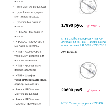
шкафы
Filum Монтажные шкафы
Hyperline аксессуары к
монтажным шкафам
Hyperline Монтажные
17990 руб.
Купить
шкафы
NEOMAX - Монтажные
шкафы
NTSS Стойка серверная NTSS OR
NEOMAX-Аксессуары к
двухрамная 45U 600-1000мм, компл
ножек, черный RAL 9005 NTSS-2PO
монтажным шкафам
NTSS - Аксессуары к
Арт. 11101146
телекоммуникационным
шкафам и стойкам.
NTSS - Кроссы, патч
панели, адаптеры
NTSS - Шкафы
телекоммуникационные,
серверные, стойки
20600 руб.
Rexant, PROconnect
Купить
Монтажные шкафы
Rexant, PROconnect
NTSS Стойка серверная NTSS OR
Разъемы, Проходные