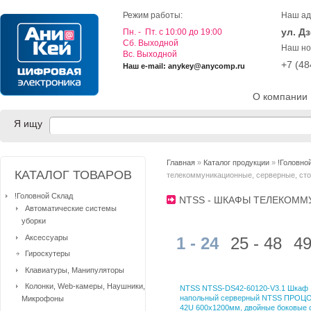
Режим работы:
Наш ад
ул. Д
Пн. - Пт. с 10:00 до 19:00
Cб. Выходной
Наш но
Вс. Выходной
+7 (4
Наш e-mail: anykey@anycomp.ru
О компании
Я ищу
Главная
»
Каталог продукции
»
!Головно
КАТАЛОГ ТОВАРОВ
телекоммуникационные, серверные, сто
!Головной Склад
NTSS - ШКАФЫ ТЕЛЕКОМ
Автоматические системы
уборки
Аксессуары
1 - 24
25 - 48
49
Гироскутеры
Клавиатуры, Манипуляторы
Колонки, Web-камеры, Наушники,
NTSS NTSS-DS42-60120-V3.1 Шкаф
напольный серверный NTSS ПРОЦ
Микрофоны
42U 600х1200мм, двойные боковые 