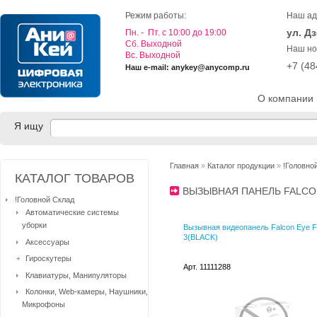
Режим работы:
Наш ад
ул. Д
Пн. - Пт. с 10:00 до 19:00
Cб. Выходной
Наш но
Вс. Выходной
+7 (4
Наш e-mail: anykey@anycomp.ru
О компании
Я ищу
Главная
»
Каталог продукции
»
!Головно
КАТАЛОГ ТОВАРОВ
ВЫЗЫВНАЯ ПАНЕЛЬ FALC
!Головной Склад
Автоматические системы
уборки
Вызывная видеопанель Falcon Eye F
3(BLACK)
Аксессуары
Гироскутеры
Арт. 11111288
Клавиатуры, Манипуляторы
Колонки, Web-камеры, Наушники,
Микрофоны