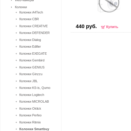
Web-камеры
Колонки
Колонки A4Tech
Колонки CBR
440 руб.
Колонки CREATIVE
Купить
Колонки DEFENDER
Колонки Dialog
Колонки Edifier
Колонки EXEGATE
Колонки Gembird
Колонки GENIUS
Колонки Ginzzu
Колонки JBL
Колонки KS-is, Qumo
Колонки Logitech
Колонки MICROLAB
Колонки Oklick
Колонки Perfeo
Колонки Ritmix
Колонки Smartbuy