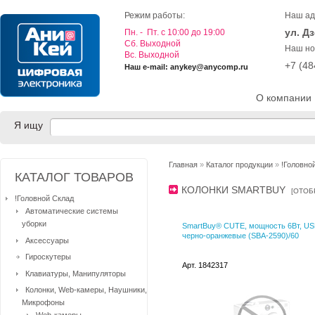
Режим работы:
Наш ад
ул. Д
Пн. - Пт. с 10:00 до 19:00
Cб. Выходной
Наш но
Вс. Выходной
+7 (4
Наш e-mail: anykey@anycomp.ru
О компании
Я ищу
Главная
»
Каталог продукции
»
!Головно
КАТАЛОГ ТОВАРОВ
КОЛОНКИ SMARTBUY
[
ОТОБ
!Головной Склад
Автоматические системы
уборки
SmartBuy® CUTE, мощность 6Вт, US
черно-оранжевые (SBA-2590)/60
Аксессуары
Гироскутеры
Арт. 1842317
Клавиатуры, Манипуляторы
Колонки, Web-камеры, Наушники,
Микрофоны