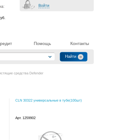
Войти
на:
уб.
редит
Помощь
Контакты
истящие средства Defender
CLN 30322 универсальные в тубе(100шт)
Арт. 1259902