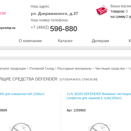
Ваша корзи
Наш адрес:
товаров:
0
ул. Дзержинского, д.37
9:00
на сумму:
0
р
Наш номер телефона:
596-880
+7 (4842)
nycomp.ru
О компании
Каталог
Дилерам
К
аталог продукции
»
!Головной Склад
»
Расходные материалы
»
Чистящие средства
» Ч
ЯЩИЕ СРЕДСТВА DEFENDER
[
ОТОБРАЖАТЬ СПИСКОМ
]
00 для поверхностей (100шт)
CLN 30320 DEFENDER Влажные чистящие
салфетки для экранов в тубе(100шт)
59899
Арт. 1259900