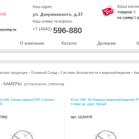
Ваша корзи
Наш адрес:
товаров:
0
ул. Дзержинского, д.37
9:00
на сумму:
0
р
Наш номер телефона:
596-880
+7 (4842)
nycomp.ru
О компании
Каталог
Дилерам
К
аталог продукции
»
!Головной Склад
»
Системы безопасности и видеонаблюдения
»
Ка
Z - КАМЕРЫ
[
ОТОБРАЖАТЬ СПИСКОМ
]
f-m8s Умная камера EKF Connect
Ezviz H8C 4G Камера видеонаблюдения IP
Fi
4-4мм цв. корп.:белый
57892
Арт. 11154378