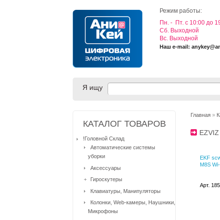
Режим работы:
Пн. - Пт. с 10:00 до 1
Cб. Выходной
Вс. Выходной
Наш e-mail: anykey@a
Я ищу
Главная
»
К
КАТАЛОГ ТОВАРОВ
EZVI
!Головной Склад
Автоматические системы
уборки
EKF scw
M8S Wi-
Аксессуары
Гироскутеры
Арт. 18
Клавиатуры, Манипуляторы
Колонки, Web-камеры, Наушники,
Микрофоны