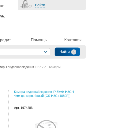
Войти
на:
уб.
редит
Помощь
Контакты
меры видеонаблюдения
» EZVIZ - Камеры
Камера видеонаблюдения IP Ezviz H8C 4-
4мм цв. корп.:белый (CS-H8C (1080P))
Арт. 1974283