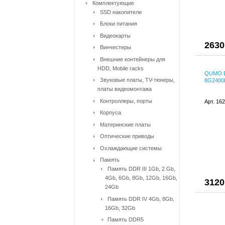
Комплектующие
SSD накопители
Блоки питания
Видеокарты
2630
Винчестеры
Внешние контейнеры для
HDD, Mobile racks
QUMO 
Звуковые платы, TV-тюнеры,
8G2400
платы видеомонтажа
Контроллеры, порты
Арт. 16
Корпуса
Материнские платы
Оптические приводы
Охлаждающие системы
Память
Память DDR III 1Gb, 2 Gb,
4Gb, 6Gb, 8Gb, 12Gb, 16Gb,
3120
24Gb
Память DDR IV 4Gb, 8Gb,
16Gb, 32Gb
Память DDR5