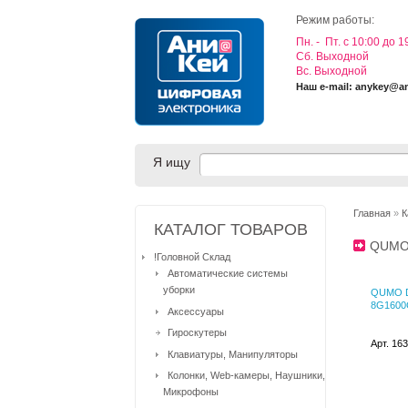
Режим работы:
Пн. - Пт. с 10:00 до 1
Cб. Выходной
Вс. Выходной
Наш e-mail: anykey@a
Я ищу
Главная
»
К
КАТАЛОГ ТОВАРОВ
QUM
!Головной Склад
Автоматические системы
уборки
QUMO 
8G1600
Аксессуары
Гироскутеры
Арт. 16
Клавиатуры, Манипуляторы
Колонки, Web-камеры, Наушники,
Микрофоны