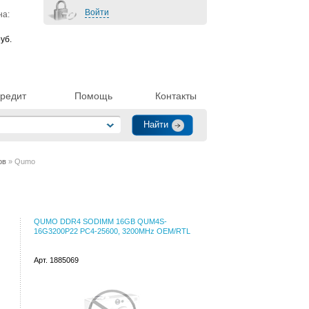
Войти
на:
уб.
редит
Помощь
Контакты
ов
» Qumo
QUMO DDR4 SODIMM 16GB QUM4S-
16G3200P22 PC4-25600, 3200MHz OEM/RTL
Арт. 1885069