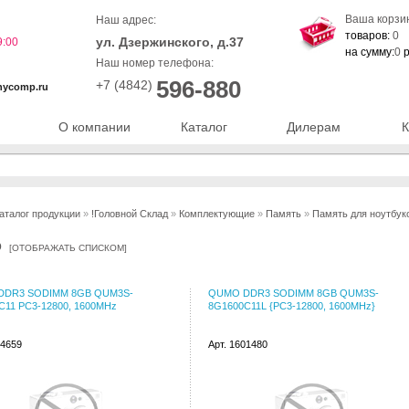
Ваша корзи
Наш адрес:
товаров:
0
ул. Дзержинского, д.37
9:00
на сумму:
0
р
Наш номер телефона:
596-880
+7 (4842)
nycomp.ru
О компании
Каталог
Дилерам
К
аталог продукции
»
!Головной Склад
»
Комплектующие
»
Память
»
Память для ноутбук
O
[
ОТОБРАЖАТЬ СПИСКОМ
]
DDR3 SODIMM 8GB QUM3S-
QUMO DDR3 SODIMM 8GB QUM3S-
C11 PC3-12800, 1600MHz
8G1600C11L {PC3-12800, 1600MHz}
34659
Арт. 1601480