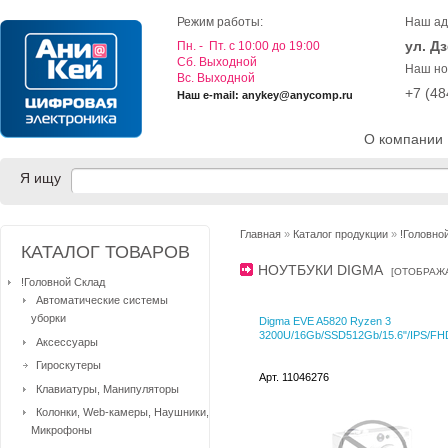
Режим работы:
Наш ад
ул. Д
Пн. - Пт. с 10:00 до 19:00
Cб. Выходной
Наш но
Вс. Выходной
+7 (4
Наш e-mail: anykey@anycomp.ru
О компании
Я ищу
Главная
»
Каталог продукции
»
!Головно
КАТАЛОГ ТОВАРОВ
НОУТБУКИ DIGMA
[
ОТОБРАЖ
!Головной Склад
Автоматические системы
уборки
Digma EVE A5820 Ryzen 3
3200U/16Gb/SSD512Gb/15.6"/IPS/FH
Аксессуары
Гироскутеры
Арт. 11046276
Клавиатуры, Манипуляторы
Колонки, Web-камеры, Наушники,
Микрофоны