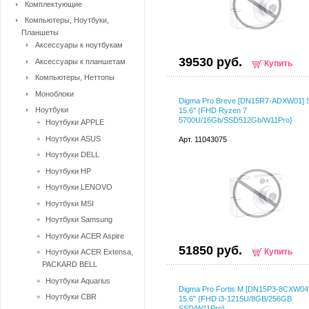
Комплектующие
Компьютеры, Ноутбуки,
Планшеты
Аксессуары к ноутбукам
39530 руб.
Аксессуары к планшетам
Купить
Компьютеры, Неттопы
Моноблоки
Digma Pro Breve [DN15R7-ADXW01] S
Ноутбуки
15.6" {FHD Ryzen 7
5700U/16Gb/SSD512Gb/W11Pro}
Ноутбуки APPLE
Ноутбуки ASUS
Арт. 11043075
Ноутбуки DELL
Ноутбуки HP
Ноутбуки LENOVO
Ноутбуки MSI
Ноутбуки Samsung
Ноутбуки ACER Aspire
51850 руб.
Купить
Ноутбуки ACER Extensa,
PACKARD BELL
Ноутбуки Aquarius
Digma Pro Fortis M [DN15P3-8CXW04
Ноутбуки CBR
15.6" {FHD i3-1215U/8GB/256GB
SSD/W11Pro}