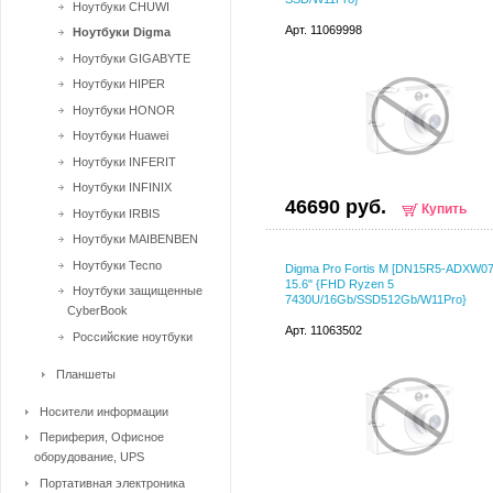
Ноутбуки CHUWI
Арт. 11069998
Ноутбуки Digma
Ноутбуки GIGABYTE
Ноутбуки HIPER
Ноутбуки HONOR
Ноутбуки Huawei
Ноутбуки INFERIT
Ноутбуки INFINIX
46690 руб.
Купить
Ноутбуки IRBIS
Ноутбуки MAIBENBEN
Ноутбуки Tecno
Digma Pro Fortis M [DN15R5-ADXW07
15.6" {FHD Ryzen 5
Ноутбуки защищенные
7430U/16Gb/SSD512Gb/W11Pro}
CyberBook
Арт. 11063502
Российские ноутбуки
Планшеты
Носители информации
Периферия, Офисное
оборудование, UPS
Портативная электроника