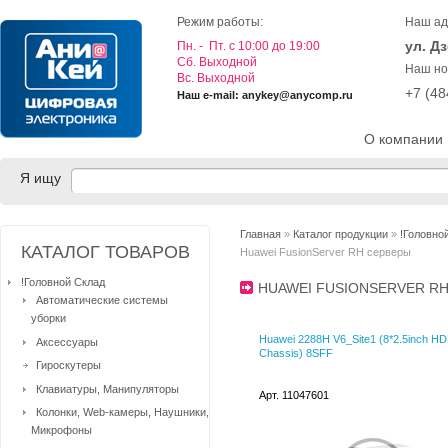
Режим работы:
Наш ад
ул. Д
Пн. - Пт. с 10:00 до 19:00
Cб. Выходной
Наш но
Вс. Выходной
+7 (4
Наш e-mail: anykey@anycomp.ru
О компании
Я ищу
Главная
»
Каталог продукции
»
!Головно
КАТАЛОГ ТОВАРОВ
Huawei FusionServer RH серверы
!Головной Склад
HUAWEI FUSIONSERVER R
Автоматические системы
уборки
Huawei 2288H V6_Site1 (8*2.5inch H
Аксессуары
Chassis) 8SFF
Гироскутеры
Клавиатуры, Манипуляторы
Арт. 11047601
Колонки, Web-камеры, Наушники,
Микрофоны