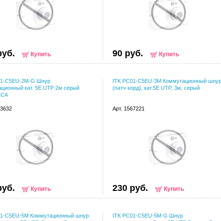
руб.
90 руб.
Купить
Купить
01-C5EU-2M-G Шнур
ITK PC01-C5EU-3M Коммутационный шну
ционный кат. 5Е UTP 2м серый
(патч-корд), кат.5Е UTP, 3м, серый
ICA
43632
Арт. 1567221
руб.
230 руб.
Купить
Купить
01-C5EU-5M Коммутационный шнур
ITK PC01-C5EU-5M-G Шнур