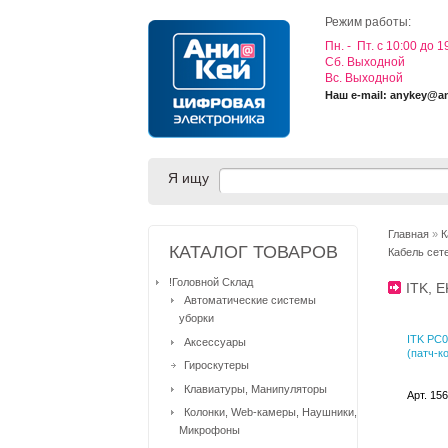
Режим работы:
Пн. - Пт. с 10:00 до 1
Cб. Выходной
Вс. Выходной
Наш e-mail: anykey@a
Я ищу
Главная
»
К
КАТАЛОГ ТОВАРОВ
Кабель сет
!Головной Склад
ITK, 
Автоматические системы
уборки
ITK PC
Аксессуары
(патч-к
Гироскутеры
Клавиатуры, Манипуляторы
Арт. 15
Колонки, Web-камеры, Наушники,
Микрофоны