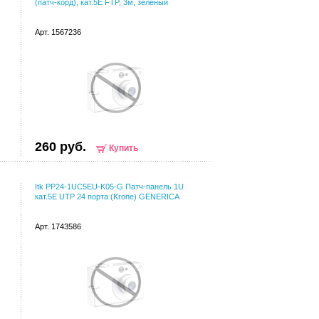
(патч-корд), кат.5Е FTP, 3м, зеленый
Арт. 1567236
260 руб.
Купить
Itk PP24-1UC5EU-K05-G Патч-панель 1U
кат.5E UTP 24 порта (Krone) GENERICA
Арт. 1743586