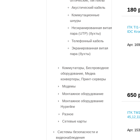
оптические, пигтейлы
Акустический кабель
180 
Коммутационные
шнуры
ITK TI1
Неэкранированная витая
IDC Kro
пара (UTP) (бухты)
Телефонный кабель
Арт. 16
Экранированная витая
пара (бухты)
Коммутаторы, Беспроводное
оборудование, Медиа
конвертеры, Принт-серверы
Модемы
Монтажное оборудование
650 
Монтажное оборудование
Hyperline
ITK TM1
Разное
45,12,11
Сетевые карты
Арт. 15
Системы безопасности и
видеонаблюдения