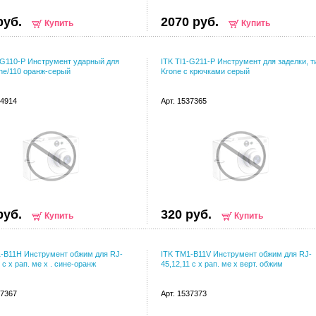
руб.
2070 руб.
Купить
Купить
-G110-P Инструмент ударный для
ITK TI1-G211-P Инструмент для заделки, т
ne/110 оранж-серый
Krone с крючками серый
94914
Арт. 1537365
руб.
320 руб.
Купить
Купить
-B11H Инструмент обжим для RJ-
ITK TM1-B11V Инструмент обжим для RJ-
 с x рап. ме x . сине-оранж
45,12,11 с x рап. ме x верт. обжим
37367
Арт. 1537373