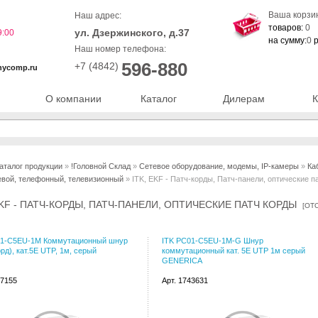
Ваша корзи
Наш адрес:
товаров:
0
ул. Дзержинского, д.37
9:00
на сумму:
0
р
Наш номер телефона:
596-880
+7 (4842)
nycomp.ru
О компании
Каталог
Дилерам
К
аталог продукции
»
!Головной Склад
»
Сетевое оборудование, модемы, IP-камеры
»
Ка
евой, телефонный, телевизионный
» ITK, EKF - Патч-корды, Патч-панели, оптические п
EKF - ПАТЧ-КОРДЫ, ПАТЧ-ПАНЕЛИ, ОПТИЧЕСКИЕ ПАТЧ КОРДЫ
[
ОТ
01-C5EU-1M Коммутационный шнур
ITK PC01-C5EU-1M-G Шнур
орд), кат.5Е UTP, 1м, серый
коммутационный кат. 5Е UTP 1м серый
GENERICA
67155
Арт. 1743631