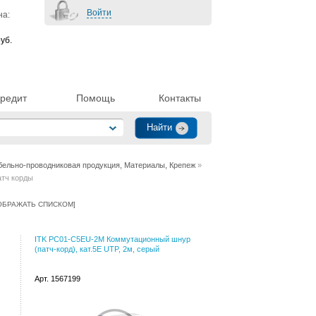
Войти
на:
уб.
редит
Помощь
Контакты
бельно-проводниковая продукция, Материалы, Крепеж
»
атч корды
ОБРАЖАТЬ СПИСКОМ
]
ITK PC01-C5EU-2M Коммутационный шнур
(патч-корд), кат.5Е UTP, 2м, серый
Арт. 1567199