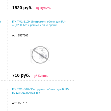
1520 руб.
Купить
ип
ITK TM1-B10H Инструмент обжим для RJ-
45,12,11 без x рап ме x сине-оранж
Арт. 1537366
710 руб.
Купить
ITK TM1-G10V Инструмент обжим. для RJ45
RJ12 RJ11 ручка ПВ x
Арт. 1537375