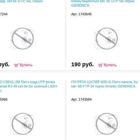
орд), кат.5Е UTP, 5м, серый
коммутационный кат. 5Е UTP 5м серый
GENERICA
67244
Арт. 1743645
руб.
190 руб.
Купить
Купить
02-C5EUL-2M Патч-корд UTP вилка
ITK PP24-1UC5EF-K05-G Патч-панель 1U
илка RJ-45 кат.5е 2м зеленый LSZH
кат. 5Е FTP 24 порта (Krone) GENERICA
)
15866
Арт. 1743584