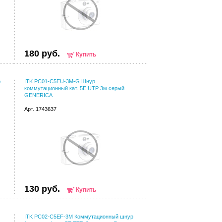
180 руб.
Купить
р
ITK PC01-C5EU-3M-G Шнур
коммутационный кат. 5Е UTP 3м серый
GENERICA
Арт. 1743637
130 руб.
Купить
ITK PC02-C5EF-3M Коммутационный шнур