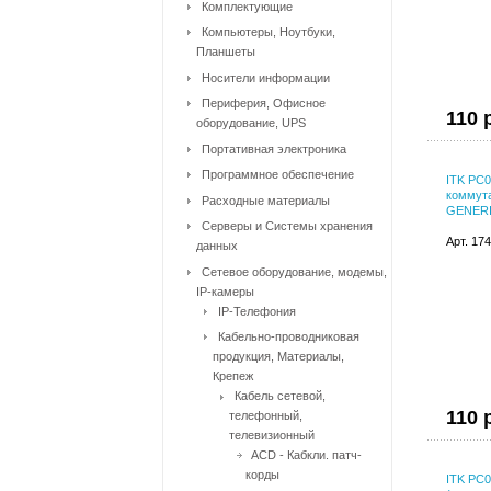
Комплектующие
Компьютеры, Ноутбуки,
Планшеты
Носители информации
Периферия, Офисное
110 
оборудование, UPS
Портативная электроника
Программное обеспечение
ITK PC
коммута
Расходные материалы
GENER
Серверы и Системы хранения
Арт. 17
данных
Сетевое оборудование, модемы,
IP-камеры
IP-Телефония
Кабельно-проводниковая
продукция, Материалы,
Крепеж
Кабель сетевой,
110 
телефонный,
телевизионный
ACD - Кабкли. патч-
корды
ITK PC