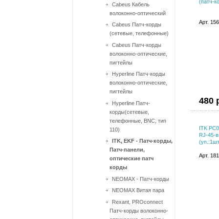
(патч-к
Cabeus Кабель
волоконно-оптический
Арт. 15
Cabeus Патч-корды
(сетевые, телефонные)
Cabeus Патч-корды
волоконно-оптические,
пигтейлы
Hyperline Патч-корды
волоконно-оптические,
пигтейлы
480 
Hyperline Патч-
корды(сетевые,
телефонные, BNC, тип
ITK PC
110)
RJ-45-в
ITK, EKF - Патч-корды,
(уп.:1шт
Патч-панели,
Арт. 18
оптические патч
корды
NEOMAX - Патч-корды
NEOMAX Витая пара
Rexant, PROconnect
Патч-корды волоконно-