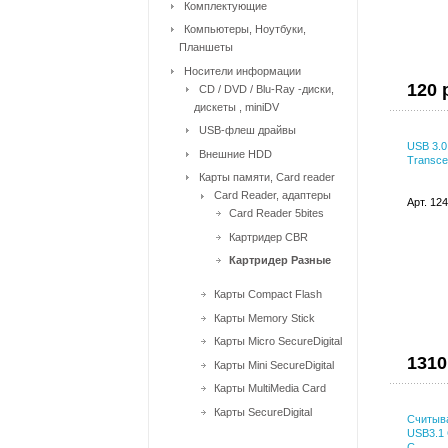
Комплектующие
Компьютеры, Ноутбуки,
Планшеты
Носители информации
120 
CD / DVD / Blu-Ray -диски,
дискеты , miniDV
USB-флеш драйвы
USB 3.0 
Внешние HDD
Transce
Карты памяти, Card reader
Card Reader, адаптеры
Арт. 12
Card Reader 5bites
Картридер CBR
Картридер Разные
Карты Compact Flash
Карты Memory Stick
Карты Micro SecureDigital
1310
Карты Mini SecureDigital
Карты MultiMedia Card
Карты SecureDigital
Считыва
USB3.1 G
C