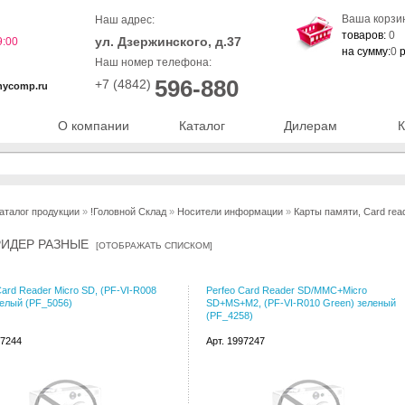
Ваша корзи
Наш адрес:
товаров:
0
ул. Дзержинского, д.37
9:00
на сумму:
0
р
Наш номер телефона:
596-880
+7 (4842)
nycomp.ru
О компании
Каталог
Дилерам
К
аталог продукции
»
!Головной Склад
»
Носители информации
»
Карты памяти, Card rea
РИДЕР РАЗНЫЕ
[
ОТОБРАЖАТЬ СПИСКОМ
]
Card Reader Micro SD, (PF-VI-R008
Perfeo Card Reader SD/MMC+Micro
белый (PF_5056)
SD+MS+M2, (PF-VI-R010 Green) зеленый
(PF_4258)
97244
Арт. 1997247