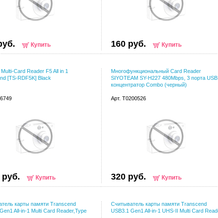
руб.
160 руб.
Купить
Купить
Multi-Card Reader F5 All in 1
Многофункциональный Card Reader
nd [TS-RDF5K] Black
SIYOTEAM SY-H227 480Mbps, 3 порта USB
концентратор Combo (черный)
46749
Арт. T0200526
 руб.
320 руб.
Купить
Купить
тель карты памяти Transcend
Считыватель карты памяти Transcend
en1 All-in-1 Multi Card Reader,Type
USB3.1 Gen1 All-in-1 UHS-II Multi Card Read