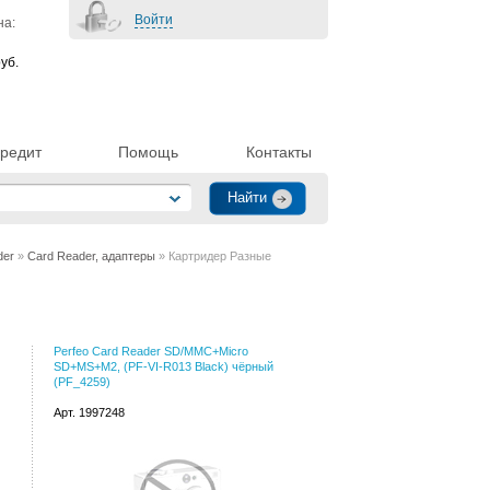
Войти
на:
уб.
редит
Помощь
Контакты
der
»
Card Reader, адаптеры
» Картридер Разные
Perfeo Card Reader SD/MMC+Micro
SD+MS+M2, (PF-VI-R013 Black) чёрный
(PF_4259)
Арт. 1997248