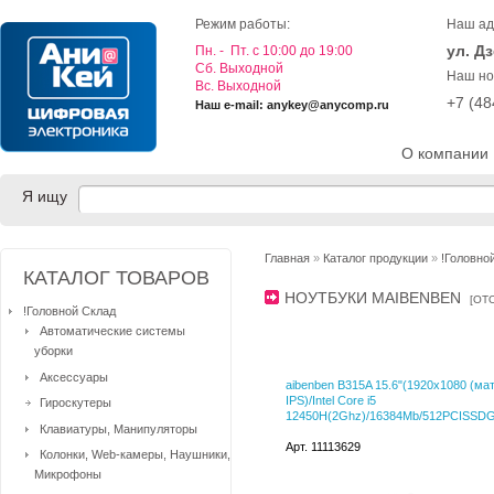
Режим работы:
Наш ад
ул. Д
Пн. - Пт. с 10:00 до 19:00
Cб. Выходной
Наш но
Вс. Выходной
+7 (4
Наш e-mail: anykey@anycomp.ru
О компании
Я ищу
Главная
»
Каталог продукции
»
!Головно
КАТАЛОГ ТОВАРОВ
НОУТБУКИ MAIBENBEN
[
ОТ
!Головной Склад
Автоматические системы
уборки
Аксессуары
aibenben B315A 15.6"(1920x1080 (ма
IPS)/Intel Core i5
Гироскутеры
12450H(2Ghz)/16384Mb/512PCISSDGb/
Клавиатуры, Манипуляторы
Арт. 11113629
Колонки, Web-камеры, Наушники,
Микрофоны