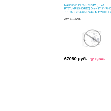
Maibenben P17A-R787UM [P17A-
R787UMF1SHGRE0] Grey 17.3" {FHD
7-8745HS/16Gb/512Gb SSD/ Win11 
Арт. 11105480
67080 руб.
Купить