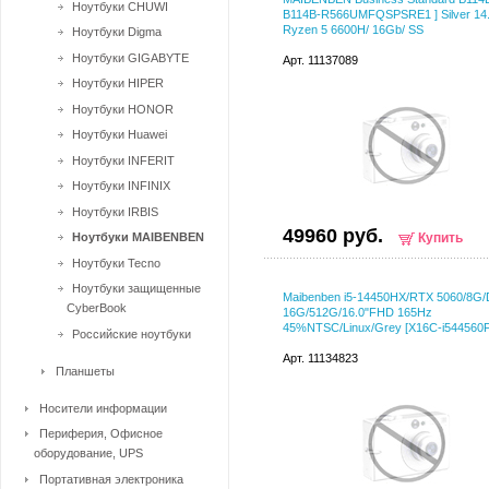
Ноутбуки CHUWI
B114B-R566UMFQSPSRE1 ] Silver 14.
Ryzen 5 6600H/ 16Gb/ SS
Ноутбуки Digma
Ноутбуки GIGABYTE
Арт. 11137089
Ноутбуки HIPER
Ноутбуки HONOR
Ноутбуки Huawei
Ноутбуки INFERIT
Ноутбуки INFINIX
Ноутбуки IRBIS
49960 руб.
Ноутбуки MAIBENBEN
Купить
Ноутбуки Tecno
Ноутбуки защищенные
Maibenben i5-14450HX/RTX 5060/8G
CyberBook
16G/512G/16.0"FHD 165Hz
45%NTSC/Linux/Grey [X16C-i544560
Российские ноутбуки
Арт. 11134823
Планшеты
Носители информации
Периферия, Офисное
оборудование, UPS
Портативная электроника