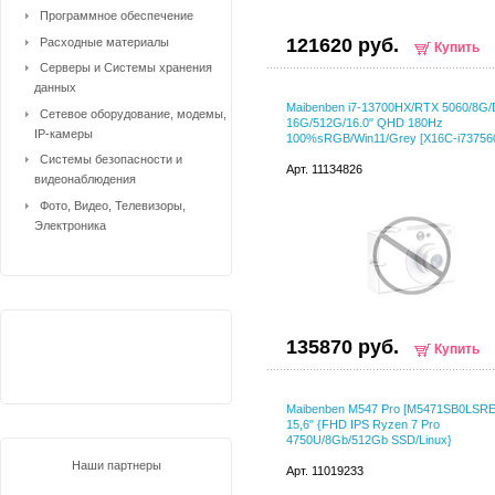
Программное обеспечение
121620 руб.
Расходные материалы
Купить
Серверы и Системы хранения
данных
Maibenben i7-13700HX/RTX 5060/8G
Сетевое оборудование, модемы,
16G/512G/16.0" QHD 180Hz
IP-камеры
100%sRGB/Win11/Grey [X16C-i7375
Системы безопасности и
Арт. 11134826
видеонаблюдения
Фото, Видео, Телевизоры,
Электроника
135870 руб.
Купить
Maibenben M547 Pro [M5471SB0LSRE1
15,6" {FHD IPS Ryzen 7 Pro
4750U/8Gb/512Gb SSD/Linux}
Наши партнеры
Арт. 11019233