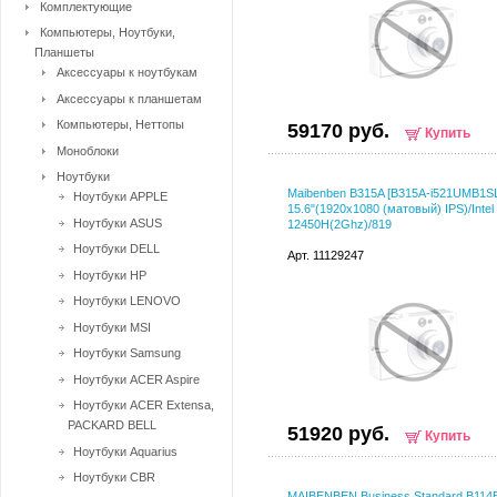
Комплектующие
Компьютеры, Ноутбуки,
Планшеты
Аксессуары к ноутбукам
Аксессуары к планшетам
Компьютеры, Неттопы
59170 руб.
Купить
Моноблоки
Ноутбуки
Maibenben B315A [B315A-i521UMB1
Ноутбуки APPLE
15.6"(1920x1080 (матовый) IPS)/Intel 
Ноутбуки ASUS
12450H(2Ghz)/819
Ноутбуки DELL
Арт. 11129247
Ноутбуки HP
Ноутбуки LENOVO
Ноутбуки MSI
Ноутбуки Samsung
Ноутбуки ACER Aspire
Ноутбуки ACER Extensa,
PACKARD BELL
51920 руб.
Купить
Ноутбуки Aquarius
Ноутбуки CBR
MAIBENBEN Business Standard B114B