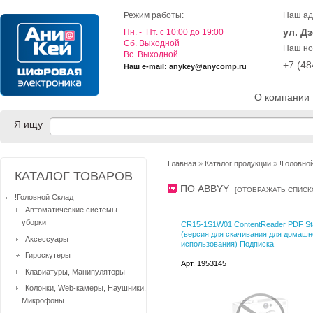
Режим работы:
Наш ад
ул. Д
Пн. - Пт. с 10:00 до 19:00
Cб. Выходной
Наш но
Вс. Выходной
+7 (4
Наш e-mail: anykey@anycomp.ru
О компании
Я ищу
Главная
»
Каталог продукции
»
!Головно
КАТАЛОГ ТОВАРОВ
ПО ABBYY
[
ОТОБРАЖАТЬ СПИС
!Головной Склад
Автоматические системы
уборки
CR15-1S1W01 ContentReader PDF St
(версия для скачивания для домашн
Аксессуары
использования) Подписка
Гироскутеры
Арт. 1953145
Клавиатуры, Манипуляторы
Колонки, Web-камеры, Наушники,
Микрофоны