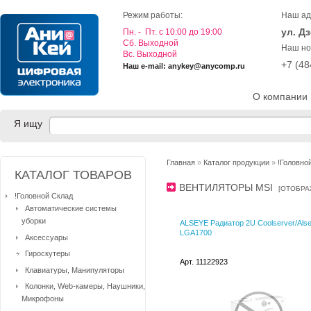
Режим работы:
Наш ад
ул. Д
Пн. - Пт. с 10:00 до 19:00
Cб. Выходной
Наш но
Вс. Выходной
+7 (4
Наш e-mail: anykey@anycomp.ru
О компании
Я ищу
Главная
»
Каталог продукции
»
!Головно
КАТАЛОГ ТОВАРОВ
ВЕНТИЛЯТОРЫ MSI
[
ОТОБРА
!Головной Склад
Автоматические системы
уборки
ALSEYE Радиатор 2U Coolserver/Als
LGA1700
Аксессуары
Гироскутеры
Арт. 11122923
Клавиатуры, Манипуляторы
Колонки, Web-камеры, Наушники,
Микрофоны