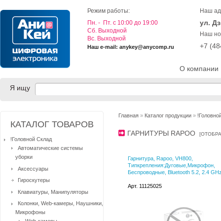
Режим работы:
Наш ад
ул. Д
Пн. - Пт. с 10:00 до 19:00
Cб. Выходной
Наш но
Вс. Выходной
+7 (4
Наш e-mail: anykey@anycomp.ru
О компании
Я ищу
Главная
»
Каталог продукции
»
!Головно
КАТАЛОГ ТОВАРОВ
ГАРНИТУРЫ RAPOO
[
ОТОБРА
!Головной Склад
Автоматические системы
уборки
Гарнитура, Rapoo, VH800,
Типкрепления:Дуговые,Микрофон,
Аксессуары
Беспроводные, Bluetooth 5.2, 2.4 GH
Гироскутеры
Арт. 11125025
Клавиатуры, Манипуляторы
Колонки, Web-камеры, Наушники,
Микрофоны