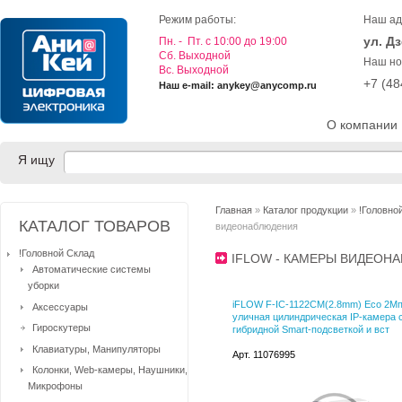
Режим работы:
Наш ад
ул. Д
Пн. - Пт. с 10:00 до 19:00
Cб. Выходной
Наш но
Вс. Выходной
+7 (4
Наш e-mail: anykey@anycomp.ru
О компании
Я ищу
Главная
»
Каталог продукции
»
!Головно
КАТАЛОГ ТОВАРОВ
видеонаблюдения
!Головной Склад
IFLOW - КАМЕРЫ ВИДЕО
Автоматические системы
уборки
iFLOW F-IC-1122CM(2.8mm) Eco 2М
Аксессуары
уличная цилиндрическая IP-камера 
Гироскутеры
гибридной Smart-подсветкой и вст
Клавиатуры, Манипуляторы
Арт. 11076995
Колонки, Web-камеры, Наушники,
Микрофоны