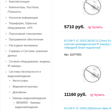
Комплектующие
Компьютеры, Ноутбуки,
Планшеты
Носители информации
Периферия, Офисное
5710 руб.
Купить
оборудование, UPS
Портативная электроника
Программное обеспечение
iFLOW F-IC-1622CMZ4(2.8-12mm) E
уличная цилиндрическая IP-камера 
Расходные материалы
гибридной Smart-подсветкой
Серверы и Системы хранения
Арт. 11077001
данных
Сетевое оборудование, модемы,
IP-камеры
Системы безопасности и
видеонаблюдения
Аксессуары
Видеорегистраторы
Домофоны
11160 руб.
Купить
Камеры видеонаблюдения
BEWARD - Камеры
видеонаблюдения
iFLOW F-IC-2442C2MS(4mm) Value 