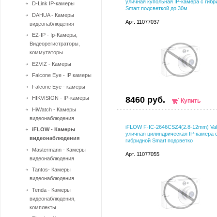
уличная купольная IP-камера с гибр
D-Link IP-камеры
Smart подсветкой до 30м
DAHUA - Камеры
Арт. 11077037
видеонаблюдения
EZ-IP - Ip-Камеры,
Видеорегистраторы,
коммутаторы
EZVIZ - Камеры
Falcone Eye - IP камеры
Falcone Eye - камеры
HIKVISION - IP-камеры
8460 руб.
Купить
HiWatch - Камеры
видеонаблюдения
iFLOW F-IC-2646CSZ4(2.8-12mm) Va
iFLOW - Камеры
уличная цилиндрическая IP-камера 
видеонаблюдения
гибридной Smart подсветко
Mastermann - Камеры
Арт. 11077055
видеонаблюдения
Tantos- Камеры
видеонаблюдения
Tenda - Камеры
видеонаблюдения,
комплекты